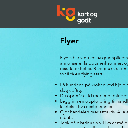
Flyer
Flyers har vært en av grunnpilare
annonsere, få oppmerksomhet og sk
resultater heller. Bare plukk ut en
for å få en flying start.
Få kundene på kroken ved hjelp av 
slagkraftig.
Du oppnår altid mer med mindre.
Legg inn en oppfordring til handl
klartekst hva neste trinn er.
Gjør handelen mer attraktiv. Alle 
rabatt.
Tenk på distribusjon. Hva er målg