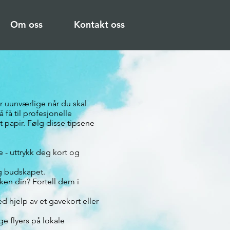
Om oss
Kontakt oss
r uunværlige når du skal
få til profesjonelle
et papir. Følg disse tipsene
e - uttrykk deg kort og
g budskapet.
ken din? Fortell dem i
d hjelp av et gavekort eller
e flyers på lokale