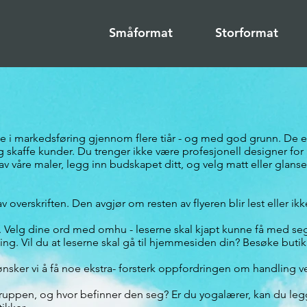
Småformat
Storformat
ne i markedsføring gjennom flere tiår - og med god grunn. De e
affe kunder. Du trenger ikke være profesjonell designer for å 
 av våre maler, legg inn budskapet ditt, og velg matt eller glans
overskriften. Den avgjør om resten av flyeren blir lest eller ikk
 Velg dine ord med omhu - leserne skal kjapt kunne få med se
ing. Vil du at leserne skal gå til hjemmesiden din? Besøke butik
ønsker vi å få noe ekstra- forsterk oppfordringen om handling ve
ruppen, og hvor befinner den seg? Er du yogalærer, kan du legg